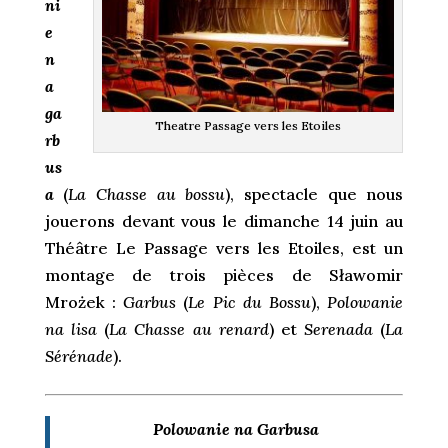
ni
e
n
a
ga
Theatre Passage vers les Etoiles
rb
us
a
(
La Chasse au bossu
), spectacle que nous
jouerons devant vous le dimanche 14 juin au
Théâtre Le Passage vers les Etoiles, est un
montage de trois pièces de Sławomir
Mrożek :
Garbus
(
Le Pic du Bossu
),
Polowanie
na lisa
(
La Chasse au renard
) et
Serenada
(
La
Sérénade
).
Polowanie na Garbusa