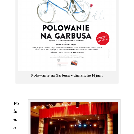
Polowanie na Garbusa – dimanche 14 juin
Po
lo
w
a