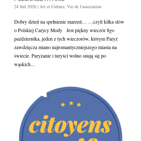
24 Juil 2026
|
Art et Culture
,
Vie de l'association
Dobry dzień na spełnienie marzeń… …czyli kilka slów
o Polskiej Carycy Mody Jest piękny wieczór 8go
października, jeden z tych wieczorów, którym Paryż
zawdzięcza miano najromantyczniejszego miasta na
świecie. Paryżanie i turyści wolno snują się po
wąskich...