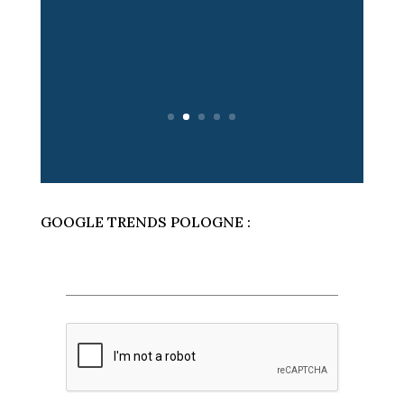
S
AFP - Le dramaturge, écrivain et
dessinateur polono-français Sławomir
Mrożek est décédé jeudi matin à Nice
en France, à l'âge de 83 ans, ont
annoncé...
Lire
GOOGLE TRENDS POLOGNE :