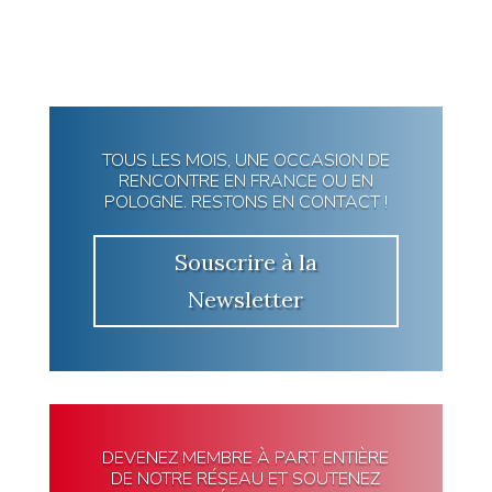
TOUS LES MOIS, UNE OCCASION DE
RENCONTRE EN FRANCE OU EN
POLOGNE. RESTONS EN CONTACT !
Souscrire à la
Newsletter
DEVENEZ MEMBRE À PART ENTIÈRE
DE NOTRE RÉSEAU ET SOUTENEZ