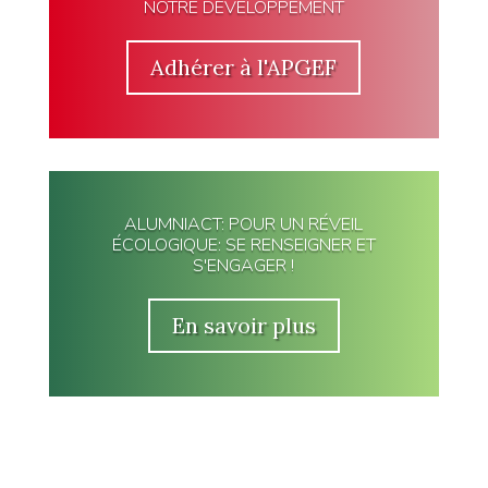
NOTRE DÉVELOPPEMENT
Adhérer à l'APGEF
ALUMNIACT: POUR UN RÉVEIL
ÉCOLOGIQUE: SE RENSEIGNER ET
S'ENGAGER !
En savoir plus