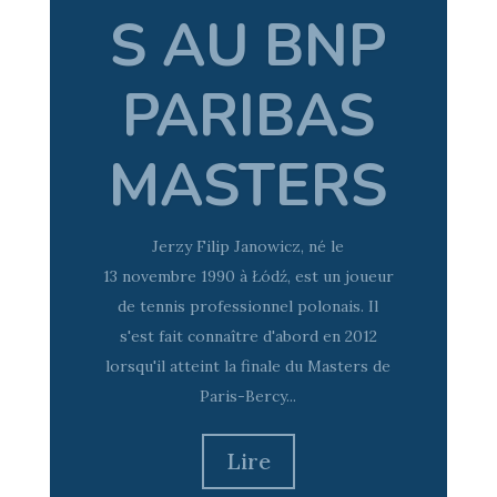
WARSAW
& PARIS
Lire