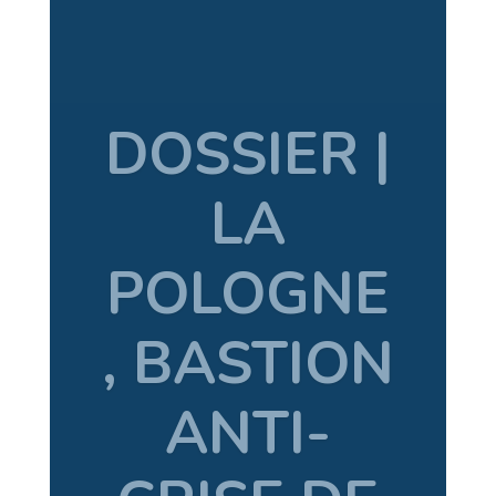
15.08.201
3 – DÉCÈS
DE
SŁAWOMI
R
MROŻEK,
DRAMAT