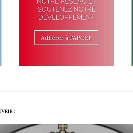
NOTRE RÉSEAU ET
SOUTENEZ NOTRE
DÉVELOPPEMENT
Adhérer à l'APGEF
VRIR :