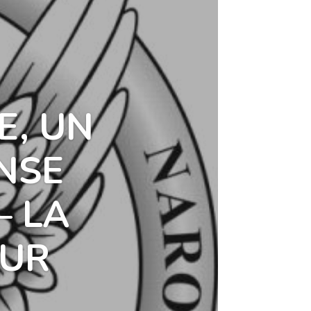
E, UN
NSE
– LA
EUR