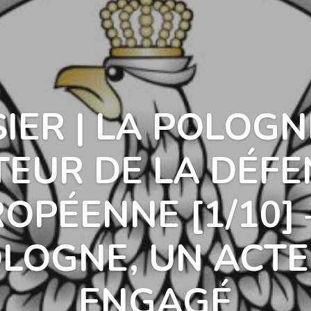
IER | LA POLOGN
TEUR DE LA DÉFE
OPÉENNE [1/10] 
LOGNE, UN ACT
ENGAGÉ