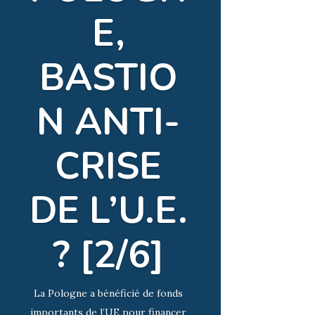
E,
BASTIO
N ANTI-
CRISE
DE L’U.E.
? [2/6]
La Pologne a bénéficié de fonds
importants de l’UE pour financer