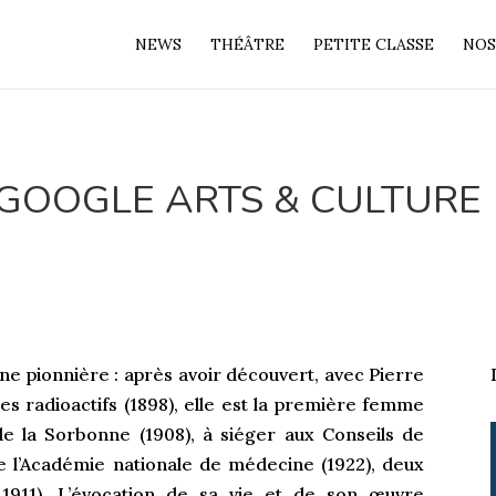
NEWS
THÉÂTRE
PETITE CLASSE
NOS
 GOOGLE ARTS & CULTURE
ne pionnière : après avoir découvert, avec Pierre
s radioactifs (1898), elle est la première femme
de la Sorbonne (1908), à siéger aux Conseils de
e l’Académie nationale de médecine (1922), deux
 1911). L’évocation de sa vie et de son œuvre